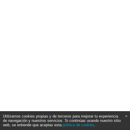
Utilizamos cookies propias y de terceros para mejorar tu experiencia
de navegación y nuestros servicios. Si continúas usando nuestro sitio
web, se entiende que aceptas esta
política de cookies
.