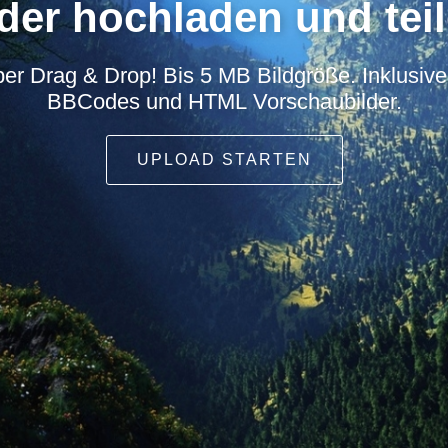
lder hochladen und teil
per Drag & Drop! Bis 5 MB Bildgröße. Inklusive 
BBCodes und HTML Vorschaubilder.
UPLOAD STARTEN