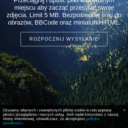
Przeciągnij i upuść pliki w dowolnym
miejscu aby zacząć przesyłać swoje
zdjęcia. Limit 5 MB. Bezpośrednie linki do
obrazów, BBCode oraz miniaturki HTML.
ROZPOCZNIJ WYSYŁANIE
Używamy własnych i zewnętrznych plików cookie w celu poprawy
jakości przeglądania i naszych usług. Jeśli nadal korzystasz z naszej
strony internetowej, oświadczasz, że akceptujesz
polityka
prywatności
.