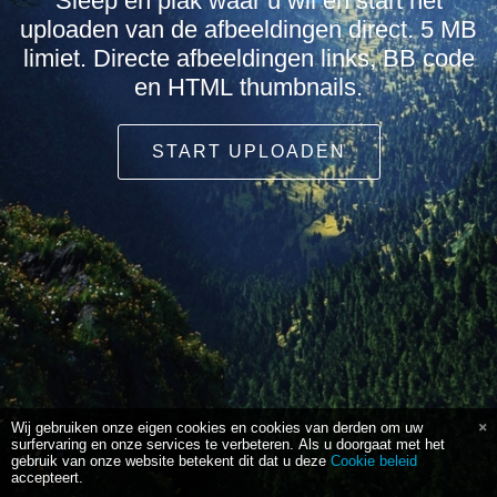
Sleep en plak waar u wil en start het
uploaden van de afbeeldingen direct. 5 MB
limiet. Directe afbeeldingen links, BB code
en HTML thumbnails.
START UPLOADEN
Wij gebruiken onze eigen cookies en cookies van derden om uw
surfervaring en onze services te verbeteren. Als u doorgaat met het
gebruik van onze website betekent dit dat u deze
Cookie beleid
accepteert.